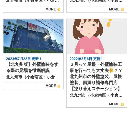
北九州市（小倉南区・小倉北区）、行橋市、苅田町の皆様 こんにちは！ 北九州市小倉南区・小倉北区・行橋市・苅田町の外壁塗装＆屋根塗装＆雨漏り補修専門店【塗り替えステーション】｜㈱志水です＾＾ 北九州市の唯一の1級塗装技能士10名在籍の外壁塗装＆屋根塗装専門店だから、高品質の塗装工事を提供できます！ いつもブログをお読みいただき誠にありがとうございます！ 今回は、国家資格を保有している志水 章吾が外壁塗装の業者の選び方をわかりやすく解説いたします！ 戸建て塗装は10数年に1度しか行わないものであるため、一般のお客様はなじみがあまりありません。にもかかわらず、塗装は決して安いものではありません。だからこそ、失敗しない業者選びを心がけましょう！ 【目次】 外壁塗装とは 外壁塗装業者の選び方のポイント 実績や評価 料金や保証内容 施工方法や使用する材料 アフターフォロー 外壁塗装業者の見積もりについて まとめ 北九州市の外壁塗装業者について そもそも北九州にある戸建て塗装をする業者は下記のような特徴を打ち出していることが多いです。 ①プロの技術力や知識の高さ ➁豊富な現場経験・施工実績 ➂使う塗料や材料の品質の高さ ④アフターフォローの充実 ➄工事保障 などが挙げられます。 もちろんこれらの要素は非常に重要ですが、誤解を恐れずにお伝えしますと、「言おうと思えば誰でも言えてしまう」ということです。 「プロの技術や知識の高さ」や「豊富な現場経験」といった要素は客観的に評価できる指標がなければいけません。 では、その客観的な指標となるのは何でしょうか？ それが、「資格」を保有しているかどうか？ です。 誰でも取れるような民間資格ではなく、実務経験や筆記試験、実技試験に合格しなければもらえない「国家資格」を保有している業者を選ぶようにしましょう。 しかし、1点注意点があります。塗装に関連連する国家資格で代表的なものには「1級塗装技能士」というものがあります。この資格を保有しているかどうかはもちろん重要なのですが「自社の従業員が保有しているかどうか？営業マンが保有しているかどうか？」がさらに重要です。 というのも、塗装業者の中には工事をお客様から頂いたらそのまま下請けに流す業者もあります。そして、その下請け業者が1級塗装技能士を持っているという場合もあるのです。もちろん、実際に塗る職人さんが国家資格を持っていることはとても良いことなのですが、実際に塗装のプランを作成して提案する営業マン自身が資格を持っていなければ最適な塗料や下地処理を区別することができません。 下請けの職人さんは基本的には元請けさんから降りてきた指示の通りに作業を行うため、そもそもの工事内容が最適なものでなければ必然的に工事もよいものにはなりません。 だからこそ、営業マン自身が「1級塗装技能士をはじめとした国家資格」を持っている業者を選ぶようにしていただきたいと思います。 外壁塗装業者の選び方の4つのポイント もう少し詳しい話をしたいと思います。 外壁塗装業者を選ぶ際には、以下の4つのポイントを考慮することが必要です。 実績や評価：過去の施工実績やリピート客をチェックしたり、口コミサイトを調べることで、信頼性のある業者を選ぶことができます。 料金や保証内容：料金を比較することで、妥当な価格の見積もりを得ることができます。また、保証内容も重要なポイントです。 施工方法や使用する材料：施工方法や使用する塗料などの材料についても詳しく調べることが大切です。使用する塗料や施工方法が正しくない場合は、塗装の効果が期待できなくなってしまいます。 アフターフォロー：見積もり段階でも、メールや電話での問い合わせに丁寧に対応する業者は、アフターフォローにおいてもきちんと対応してくれる可能性が高いでしょう。 価格が安いからという1つの側面だけを見て業者を選ぶことは避けましょう。価格が安いということは何かしらを削らなければ実現できません。そして、塗料代や足場代というものはほぼ固定です。つまり削るとすれば職人さんの手間賃です。それを削るということは良い職人さんではない可能性も少なからず発生してしまうということです。 外壁塗装業者の見積もりについて 外壁塗装業者に見積もりを依頼する際には、必ず複数の業者に見積もりを依頼することが大切です。また、見積もりには、工期や使用する塗料の種類や品質、保証期間、費用の内訳など詳しい項目が記載されているため、確認を怠らないようにしましょう。 まとめ 外壁塗装の施工には、高い技術力を要するため、施工業者選びは非常に重要です。信頼性のある業者を選ぶことで、施工においてトラブルが起きるリスクを低減することができます。また、複数の見積もりを比較し、料金や保証内容、施工方法についてもしっかり確認してから業者を選ぶようにしましょう。 私たち塗り替えステーションでは、専門の職人たちが対応させていただきます。 お悩みの際はお気軽にお問い合わせください。 お問い合わせはこちら↓↓↓ 北九州市（小倉南区・小倉北区）、行橋市、苅田町の外壁塗装＆屋根工事なら、 北九州市の唯一の1級塗装技能士10名在籍の塗り替えステーション｜㈱志水にお任せください！ 北九州市の施工事例はこちら 北九州市で創業61年、累計施工実績13,000件！2020年7月からHPで施工事例を公開中！ お得な塗装メニューはこちら 塗装の適正相場、どんな塗料があるのかについて知りたい方はこちら！ 職人・スタッフ紹介はこちら 社長、塗装アドバイザーから職人までに、1級塗装技能士、1級建築士、外装診断士などの資格者は多数在籍！だからいつも高品質の塗装工事を提供できます！ お得なキャンペーン情報はこちら 実施中のお得なキャンペーン情報をチェックしたい方はこちら！ 無料見積り・無料診断の依頼はこちら
北九州市（小倉南区・小倉北区）、行橋市、苅田町の皆様 こんにちは！ 北九州市小倉南区・小倉北区・行橋市・苅田町の外壁塗装＆屋根塗装＆雨漏り補修専門店【塗り替えステーション】｜㈱志水です＾＾ 北九州市の唯一の1級塗装技能士10名在籍の外壁塗装＆屋根塗装専門店だから、高品質の塗装工事を提供できます！ いつもブログをお読みいただき誠にありがとうございます！ 今回は、国家資格を保有している志水 章吾が北九州市でよくみられる外壁塗装の劣化症状について解説いたします！ それではさっそく本題です！ 【目次】 外壁塗装とは 外壁塗装の劣化の原因 劣化症状の種類 北九州の外壁塗装の劣化状況 外壁塗装の必要性 外壁塗装の行程と施工 重要なポイント：塗料選び 外壁塗装業者の選び方 まとめ 1.外壁塗装とは 外壁塗装は、建物を長持ちさせるために、壁表面に塗料を塗ることです。外部からの汚れや雨風等の影響を受け、表面が劣化・破損することがあります。そこで、外壁を保護することが外壁塗装の目的となります。 2.外壁塗装の劣化の原因 外壁塗装の劣化の原因としては、塗装の材質、技術、施工時の状況、その他の外的要因などが挙げられます。建物が年月を経るにつれ、太陽光、風、雨、霜、汚染物などの影響が外壁を蝕み、劣化を進ませます。また、施工の際にひび割れ、剥がれ、塗り残し、気泡、浸食などの問題が発生することもあります。 3.劣化症状の種類 劣化症状には、変質、ひび割れ、剥がれ、浮き、色あせ、チョーキング効果、汚れなどがあります。それぞれ違いや原因、塗料や工法の項目も異なるため、施工時には適切に対策を行う必要があります。 4.北九州の外壁塗装の劣化状況 北九州の地域には、建物の劣化が見られるケースが少なくありません。豪雨、台風、高温多湿などの気象条件も影響しており、急激な劣化がみられることがあります。特に、自然災害発生後、建物の外壁に劣化症状が見られやすくなると言われています。 5.外壁塗装の必要性 外壁塗装は、建物を長持ちさせるだけでなく、防音性能や断熱効果などの向上ももたらします。さらに、外観がきれいになることで、建物全体の価値も高めることができます。 6.外壁塗装の行程と施工 外壁塗装の施工は、高圧洗浄→下塗り→中塗り→上塗り→仕上げの工程に分かれます。各工程で、適切な材料などの条件を整え、しっかりと施工することが大切です。また、家屋の種類や条件によって、施工進める手順や工具も変わってくるため、プロの外壁塗装業者への相談が必要になるでしょう。 7.重要なポイント：塗料選び 塗料の種類や性質、塗料の含有量など、塗装において選ぶ塗料の品質は、外壁塗装の寿命に大きく関わります。また、被塗物の素材、使途、施工条件、風水害などの環境条件によって、失敗を防ぐために必要な塗料を選択する必要があります。 8.外壁塗装業者の選び方 外壁塗装業者を選ぶ際には、実績、信頼性、口コミ、安全性などの確認が必要です。また、見積書には、作業期間、塗料や塗装方式、費用の内訳、保証内容なども記載されているため、正確で詳細な内容を確認することも重要です。 9.まとめ 外壁塗装は、住宅の寿命と美しさを保つための重要なメンテナンス作業です。建物劣化の原因や、劣化症状、施工方法、塗料選び、業者選びのポイントが分かったところで、是非、適切な施工業者の選定を行って、劣化を防止し美しい家を維持してください。 私たち塗り替えステーションでは、専門の職人たちが対応させていただきます。 お悩みの際はお気軽にお問い合わせください。 お問い合わせはこちら↓↓↓ 北九州市（小倉南区・小倉北区）、行橋市、苅田町の外壁塗装＆屋根工事なら、 北九州市の唯一の1級塗装技能士10名在籍の塗り替えステーション｜㈱志水にお任せください！ 北九州市の施工事例はこちら 北九州市で創業61年、累計施工実績13,000件！2020年7月からHPで施工事例を公開中！ お得な塗装メニューはこちら 塗装の適正相場、どんな塗料があるのかについて知りたい方はこちら！ 職人・スタッフ紹介はこちら 社長、塗装アドバイザーから職人までに、1級塗装技能士、1級建築士、外装診断士などの資格者は多数在籍！だからいつも高品質の塗装工事を提供できます！ お得なキャンペーン情報はこちら 実施中のお得なキャンペーン情報をチェックしたい方はこちら！ 無料見積り・無料診断の依頼はこちら
MORE
MORE
2023年7月22日 更新！
2022年2月6日 更新！
【北九州版】外壁塗装をす
２月って屋根・外壁塗装工
る際の足場を徹底解説
事を行っても大丈夫
？？
北九州市の外壁塗装、屋根
北九州市（小倉南区・小倉北区）、行橋市、苅田町の皆様 こんにちは！ 北九州市小倉南区・小倉北区・行橋市・苅田町の外壁塗装＆屋根塗装＆雨漏り補修専門店【塗り替えステーション】｜㈱志水です＾＾ 北九州市の唯一の1級塗装技能士10名在籍の外壁塗装＆屋根塗装専門店だから、高品質の塗装工事を提供できます！ いつもブログをお読みいただき誠にありがとうございます！ 【目次】 １．足場と外壁塗装の関係 ２．足場代について ３．足場の設置期間はどれくらい？ ４．まとめ １．足場と外壁塗装の関係 外壁塗装をするにあたって、足場が必要なことは皆さんご存じだと思います。足場は建物の高さや形状に合わせて、建設業界で特別に設計されたものです。 ただ、北九州市での外壁塗装の場合、「足場」や「足場代」がどの程度かかるのか、あまり知られていないという意見もあります。そこで、今回は足場についての情報をお届けします！ ２．足場代について 一般論として、足場代は外壁の面積や高さ、形状などによって大幅に異なる場合があります。しかし、北九州市での外壁塗装の場合は、比較的平均的な料金が設定されています。 一般的に、北九州市での外壁塗装における足場の設置費用は、総工事費用の15％〜25％程度とされています。例えば、外壁塗装費用が50万円だった場合、足場代は10万円〜12.5万円程度になると予想されます。 もちろん、建物の高さや形状によって費用は変わってきます。そして、足場を立ち上げるためには、施工現場へのアクセスや工事の進め方について十分に考えなければなりません。 ３．足場の設置期間はどれくらい？ 足場は、工事の状況によって設置期間が異なります。また、天候の変化によって延期される場合もあります。代表的な北九州市の外壁塗装における足場設置期間は下記のとおりです。 高さが3階以下の場合： 約1週間〜2週間 高さが4〜5階の場合： 約2週間〜3週間 高さが6階以上の場合： 約4週間〜5週間 設置期間がかかる理由は、足場の設置にはそれなりの時間がかかるからです。北九州市での外壁塗装においては、手配に2〜3日、設置に3〜4日かかることが一般的です。また、必要なときに必要になるように前もって調整して、足場の設置工程を進めることが重要です。 ４．まとめ 以上、北九州市における外壁塗装において、足場がどの程度かかるのか、また設置期間がどのくらいかかるのかについてご紹介しました。足場に関する費用や工程を事前に調べて、外壁塗装にかかるトータルの費用を把握しておきましょう。 塗り替えステーションではこのような外壁塗装の情報を定期更新しております！是非ご覧ください！ お問い合わせはこちら↓↓↓ 北九州市（小倉南区・小倉北区）、行橋市、苅田町の外壁塗装＆屋根工事なら、 北九州市の唯一の1級塗装技能士10名在籍の塗り替えステーション｜㈱志水にお任せください！ 北九州市の施工事例はこちら 北九州市で創業61年、累計施工実績13,000件！2020年7月からHPで施工事例を公開中！ お得な塗装メニューはこちら 塗装の適正相場、どんな塗料があるのかについて知りたい方はこちら！ 職人・スタッフ紹介はこちら 社長、塗装アドバイザーから職人までに、1級塗装技能士、1級建築士、外装診断士などの資格者は多数在籍！だからいつも高品質の塗装工事を提供できます！ お得なキャンペーン情報はこちら 実施中のお得なキャンペーン情報をチェックしたい方はこちら！ 無料見積り・無料診断の依頼はこちら
塗装、雨漏り補修専門店
MORE
【塗り替えステーション】
北九州市（小倉南区・小倉北区）、行橋市、苅田町の皆様 こんにちは！ 北九州市小倉南区・小倉北区・行橋市・苅田町の外壁塗装＆屋根塗装＆雨漏り補修専門店【塗り替えステーション】｜㈱志水です＾＾ 北九州市の唯一の1級塗装技能士10名在籍の外壁塗装＆屋根塗装専門店だから、高品質の塗装工事を提供できます！ いつもブログをお読みいただき誠にありがとうございます！ [myphp file="comMessageContactCtx"][myphp file="comToShowroom"] 【本日のブログテーマ】 ２月って屋根・外壁塗装工事を行っても大丈夫？？北九州市の外壁塗装、屋根塗装、雨漏り補修専門店【塗り替えステーション】 最近、御見積りご依頼のお客様から「今の時期（１・２月）の屋根・外壁塗装工事って大丈夫？」と よくお問い合わせがあります。 そこで、本日は今の時期に屋根・外壁塗装工事を行っても大丈夫なのかをお話させていただきます(^^)/ インターネット等でよく言われているのが、１月、２月は外壁塗装にふさわしくない時期だと言われてます！ 確かに、積雪、日照時間が短い為作業時間が短くなる等のデメリットはあるかもしれません。 しかし、北九州市では北海道や東北地方とは違って気温も５℃以下になる日も少なく、積雪になる日も １、２度（１日間～２日間）と短期間です。本年度は、昨日（２月５日（土））は雪が降ってましたね
MORE