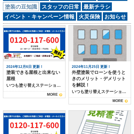
塗装の豆知識
スタッフの日常
最新チラシ
イベント・キャンペーン情報
火災保険
お知らせ
2024年12月6日 更新！
2024年11月25日 更新！
塗装できる屋根と出来ない
外壁塗装でローンを使うと
屋根
きのメリット・デメリット
を解説！
いつも塗り替えステーションのブログをご覧いただきありがとうございます。 塗り替えステーションは北九州市小倉南区・小倉北区・行橋市・苅田町を中心に高品質＆低価格な外壁塗装・屋根工事・雨漏り修理をご提供する専門店です。 屋根の塗装は、家の外観を美しく保つだけでなく、耐久性を向上させ、長寿命を期待できる重要なメンテナンス作業です。しかし、すべての屋根が塗装できるわけではありません。このブログでは、塗装できる屋根とできない屋根の違いについて詳しく解説し、塗装のメリットや注意点についても触れていきます。 1. 塗装できる屋根の種類 塗装が可能な屋根にはいくつかの種類があります。一般的には以下のような屋根素材が塗装可能です。 スレート屋根: スレート屋根は、石でできた屋根材であり、耐久性に優れています。ただし、スレート材の表面が劣化している場合や割れている場合は、塗装を行う前に修理が必要です。 金属屋根: アルミニウムやスチールなどの金属屋根は、塗装に非常に適しています。特殊な防錆塗料が利用できるため、耐候性が高く、長持ちします。 アスファルトシングル屋根: アスファルトシングルは一般的に住宅に使われる素材で、塗装も可能です。ただし、塗料の種類や塗装方法に注意が必要です。 セメント瓦屋根: セメント瓦も塗装ができる素材ですが、吸水性があるため、塗装前にしっかりと乾燥させる必要があります。 2. 塗装できない屋根の種類 逆に、塗装ができない屋根も存在します。 陶器瓦屋根: 陶器瓦は非常に耐久性があり、塗装が必要ないため、通常は塗装を行いません。塗装すると逆に耐久性を損なう可能性があります。 ウッドシングル屋根: 木材でできた屋根は、水分や虫害に弱いため、塗装してもすぐに劣化します。専用の防腐剤を塗布する方が効果的です。 コンクリート屋根: コンクリート屋根も、塗装が難しい素材です。よほどの理由がない限り、塗装しない方が良いでしょう。 3. 塗装のメリット 屋根の塗装には多くのメリットがあります。 耐久性の向上: 塗装は、屋根材の劣化を防ぎ、耐久性を高める役割を果たします。特に紫外線や雨風からの保護が期待できます。 美観の向上: 新たな塗装を施すことで、古くなった屋根が見違えるようになります。これにより、家全体の印象が良くなることが期待できます。 熱反射効果: 一部の塗料には熱反射効果があり、屋根表面の温度を下げることができます。これにより、室内の冷却コストの削減が可能です。 4. 塗装のデメリット 一方で、塗装にはデメリットも存在します。 コスト: 塗装作業は、材料費と人件費がかかるため、一定のコストがかかります。特に家が大きい場合、費用は増加します。 施工の難しさ: 塗装は技術的な作業であり、適切な方法で行わなければなりません。下手に塗装すると、剥がれやすくなったり、見た目が悪くなったりします。 メンテナンスが必要: 定期的なメンテナンスが求められるため、一度塗装して終わりというわけではありません。数年ごとに再塗装が必要になることがあります。 5. 塗装の注意点 屋根を塗装する際には、以下の注意点を考慮することが重要です。 適切な塗料選び: 材質によって塗料の種類が異なります。特に金属屋根の場合は防錆塗料を使用する必要があります。 施工時期: 塗装作業は天候に影響されます。湿度が高すぎる季節や雨の日には施工を避けるべきです。 専門家の選定: 自分ですることも可能ですが、専門業者に依頼することで、より確実な仕上がりが期待できます。 まとめ 塗装できる屋根とできない屋根の違いを理解することは、適切なメンテナンスを行うために重要です。屋根は家の中でも特に重要な部位であるため、塗装の決断は慎重に行う必要があります。屋根の材質や状況に応じた塗装の実施を行うことで、家の美しさと耐久性を長期間保つことができるでしょう。最終的には、プロの意見を参考にしながら、適切なメンテナンスを行っていくことが大切です。 北九州市で外壁塗装、屋根塗装、防水工事を検討している方は、是非この記事を参考にしてくださいね！ 塗り替えステーションでは、北九州市でお客様にピッタリの塗装プランを提案しています。 北九州市の外壁塗装、屋根塗装、防水工事は塗り替えステーションにお任せください！！ 私たち塗り替えステーションでは、専門の職人たちが対応させていただきます。 お悩みの際はお気軽にお問い合わせください。 お問い合わせはこちら↓↓↓ 北九州市（小倉南区・小倉北区）、行橋市、苅田町の外壁塗装＆屋根工事なら、 北九州市の唯一の1級塗装技能士10名在籍の塗り替えステーション｜㈱志水にお任せください！ 北九州市の施工事例はこちら 北九州市で創業61年、累計施工実績13,000件！2020年7月からHPで施工事例を公開中！ お得な塗装メニューはこちら 塗装の適正相場、どんな塗料があるのかについて知りたい方はこちら！ 職人・スタッフ紹介はこちら 社長、塗装アドバイザーから職人までに、1級塗装技能士、1級建築士、外装診断士などの資格者は多数在籍！だからいつも高品質の塗装工事を提供できます！ お得なキャンペーン情報はこちら 実施中のお得なキャンペーン情報をチェックしたい方はこちら！ 無料見積り・無料診断の依頼はこちら
いつも塗り替えステーションのブログをご覧いただきありがとうございます。 塗り替えステーションは北九州市小倉南区・小倉北区・行橋市・苅田町を中心に高品質＆低価格な外壁塗装・屋根工事・雨漏り修理をご提供する専門店です。 外壁塗装は住まいの外観を美しく保つだけでなく、建物を守る重要なメンテナンスのひとつです。 しかし、費用が高額になりがちなため、支払い方法について悩む方も多いのではないでしょうか？ そんなとき、ローンを利用すれば初期費用の負担を軽減し、計画的な支払いが可能になります。 本記事では、外壁塗装の費用相場やローンのメリット・デメリット、利用時の注意点について詳しく解説します。 ぜひ最後までお読みいただき、最適な選択を見つけてください！ 外壁塗装はなぜ必要？費用の内訳と相場を解説 外壁塗装は建物の美観を保つだけでなく、雨風や紫外線から建物を守るために欠かせないメンテナンスです。 通常、外壁塗装の費用には、塗料費、足場代、人件費、その他の工事費用が含まれます。 これらの費用は、使用する塗料の種類や施工方法、建物の大きさによって異なりますが、一般的には30万円から100万円程度が相場となります。 費用の内訳と具体例 例えば、30坪の戸建て住宅の場合、シリコン塗料を使用する場合の費用はおおよそ50万円から80万円程度です。 これに対し、フッ素塗料を使用すると、耐久性が高いため費用は60万円から100万円程度になります。各塗料の特徴や費用の違いを理解し、自分の住まいに適した選択をすることが大切です。 外壁塗装のローンとは？利用するメリット・デメリット 外壁塗装のローンは、高額な初期費用を分割して支払うことができるサービスです。 これにより、一度に大きな支出を避けることができ、家計の負担を軽減します。 ローンのメリット ローンを利用する最大のメリットは、一度に高額な現金を用意しなくても良いことです。また、分割払いにすることで月々の支払いを計画的に管理でき、急な出費に備える余裕が生まれます。 ローンのデメリット 一方で、ローンには利息がかかるため、最終的に支払う金額が現金一括払いよりも多くなる点がデメリットです。さらに、ローンの審査に通らない場合、利用できない可能性もあります。 ローンを利用する際に知っておきたい注意点と選び方 ローンを利用する前に、いくつかの注意点を確認しましょう。まず、自分の返済能力を考慮した上で、無理のない返済計画を立てることが重要です。また、複数の金融機関やローンサービスを比較し、最適な条件を選ぶことも大切です。 金利の比較 ローンの金利は金融機関によって異なります。低金利のローンを選ぶことで、総支払額を抑えることができます。複数の金融機関の金利を比較し、自分に最適な条件を選びましょう。 返済期間の設定 返済期間も重要なポイントです。 返済期間が長いほど、月々の支払い額は少なくなりますが、総支払額は増加します。逆に、返済期間を短く設定すると、月々の負担は増えますが、利息を抑えることができます。自分の収入や生活スタイルに合った返済期間を設定することが重要です。 失敗しない！ローン活用で外壁塗装をお得にするポイント ローンを上手に活用するためのポイントをいくつか紹介します。 まず、信頼できる業者を選ぶことが重要です。また、外壁塗装の時期や使用する塗料を工夫することで、コストを抑えることができます。 業者選びのポイント 信頼できる業者を選ぶためには、複数の業者から見積もりを取り、比較することが大切です。また、口コミや実績を確認し、信頼性の高い業者を選ぶことも重要です。 時期や塗料の選定 外壁塗装を行う時期や使用する塗料によっても、費用を抑えることができます。例えば、繁忙期を避けることで、割引を受けられる場合があります。また、耐久性の高い塗料を選ぶことで、長期的に見てコストを抑えることができます。 ローンを活用する前に！外壁塗装業者選びの重要性 ローンを利用する前に、信頼できる外壁塗装業者を選ぶことが何よりも重要です。業者選びに失敗すると、施工の質が低下し、結果的に追加費用が発生する可能性があります。 業者の選び方 業者を選ぶ際には、以下のポイントを参考にしてください： - 過去の施工実績や口コミを確認する - 複数の業者から見積もりを取り、比較する - 保証内容を確認し、アフターサービスが充実しているか確認する まとめ この記事では、外壁塗装の費用やローンの利用について詳しく解説しました。 外壁塗装は住まいを守るための重要なメンテナンスです。ローンを上手に活用することで、費用負担を軽減し、計画的にメンテナンスを行うことができます。 北九州市で外壁塗装、屋根塗装、防水工事を検討している方は、是非この記事を参考にしてくださいね！ 塗り替えステーションでは、北九州市でお客様にピッタリの塗装プランを提案しています。 北九州市の外壁塗装、屋根塗装、防水工事は塗り替えステーションにお任せください！！ 私たち塗り替えステーションでは、専門の職人たちが対応させていただきます。 お悩みの際はお気軽にお問い合わせください。 お問い合わせはこちら↓↓↓ 北九州市（小倉南区・小倉北区）、行橋市、苅田町の外壁塗装＆屋根工事なら、 北九州市の唯一の1級塗装技能士10名在籍の塗り替えステーション｜㈱志水にお任せください！ 北九州市の施工事例はこちら 北九州市で創業61年、累計施工実績13,000件！2020年7月からHPで施工事例を公開中！ お得な塗装メニューはこちら 塗装の適正相場、どんな塗料があるのかについて知りたい方はこちら！ 職人・スタッフ紹介はこちら 社長、塗装アドバイザーから職人までに、1級塗装技能士、1級建築士、外装診断士などの資格者は多数在籍！だからいつも高品質の塗装工事を提供できます！ お得なキャンペーン情報はこちら 実施中のお得なキャンペーン情報をチェックしたい方はこちら！ 無料見積り・無料診断の依頼はこちら
MORE
MORE