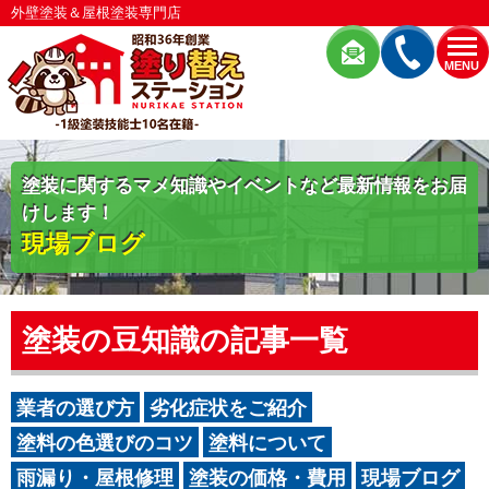
外壁塗装＆屋根塗装専門店
MENU
塗装に関するマメ知識やイベントなど最新情報をお届
けします！
現場ブログ
塗装の豆知識の記事一覧
業者の選び方
劣化症状をご紹介
塗料の色選びのコツ
塗料について
雨漏り・屋根修理
塗装の価格・費用
現場ブログ