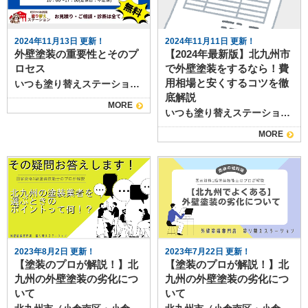
2024年11月13日 更新！
2024年11月11日 更新！
外壁塗装の重要性とそのプ
【2024年最新版】北九州市
ロセス
で外壁塗装をするなら！費
用相場と安くするコツを徹
いつも塗り替えステーションのブログをご覧いただきありがとうございます。 塗り替えステーションは北九州市小倉南区・小倉北区・行橋市・苅田町を中心に高品質＆低価格な外壁塗装・屋根工事・雨漏り修理をご提供する専門店です。 外壁塗装は、住宅や商業施設の外観を美しく保つだけでなく、建物の寿命を延ばすためにも非常に重要な作業です。ここのブログでは、外壁塗装の重要性、塗料の種類、塗装のプロセス、およびメンテナンスについて詳しく解説します。 1. 外壁塗装の重要性 外壁塗装の主な目的は、外的な要因から建物を守ることです。紫外線、雨風、湿気、カビ、汚れなど、さまざまな外的要因が外壁へダメージを与えます。塗装を行うことにより、以下のような効果が得られます。 防水効果: 適切な塗料を使用することで、水分の浸透を防ぎ、構造材を乾燥した状態に保ちます。 耐久性の向上: 塗装により、外壁が物理的な衝撃や摩耗に強くなります。 美観の向上: 新しい塗装は、建物全体の印象を大きく変えることができ、資産価値を維持・向上させます。 カビや藻の防止: 特殊な防菌塗料を使用することで、カビや藻の発生を抑制します。 2. 塗料の種類 外壁塗装にはさまざまな塗料があります。以下に代表的な塗料を紹介します。 アクリル塗料: 速乾性があり、比較的安価ですが、耐久性は他の塗料に比べると劣ります。 ウレタン塗料: 耐久性が高く、柔軟性もあるため、ひび割れのリスクを抑えられます。 シリコン塗料: 耐候性に優れ、長期間美しい仕上がりを保ちます。コストパフォーマンスも良好です。 フッ素塗料: 最高レベルの耐久性を持ち、劣化しにくいため、高級物件などで多く選ばれます。 それぞれの塗料には特徴があり、建物の立地条件や環境に応じて最適な選択をすることが重要です。 3. 外壁塗装のプロセス 外壁塗装は、いくつかのステップに分かれています。以下は一般的な塗装プロセスです。 調査・診断: まず、専門家が外壁の状態を確認し、必要な修繕や塗装方法を提案します。 高圧洗浄: 外壁を高圧洗浄機で洗浄し、汚れや古い塗膜を取り除きます。 下地処理: 塗装面のひび割れ箇所や穴を補修し、下地を整えます。この作業によって、塗料の密着性が向上します。 プライマー塗布: 塗装面の吸水性を抑え、塗料が均一にのるようにするため、プライマーを塗布します。 本塗装: 上塗りとして選定した塗料を使用し、指定された回数塗装します。一般的には2回塗りが推奨されています。 検査・仕上げ: 最後に、仕上がりを確認し、必要があれば微調整を行います。 4. メンテナンスと注意点 外壁塗装を完了した後も、定期的なメンテナンスが重要です。以下の点に注意しましょう。 定期的な点検: 建物の外観や塗装の状態を定期的に確認し、劣化や剥がれがあれば早期に対応することが大切です。 汚れの洗浄: 雨水だけでは落ちない汚れが付着することがあるため、年に一度は高圧洗浄などで洗浄することをおすすめします。 早期の修繕: 塗装が剥がれてきた部分やひび割れが見つかった場合は、早めに修繕することで、さらなる劣化を防ぐことができます。 まとめ 外壁塗装は、美しさや耐久性を維持するために欠かせない作業です。適切な時期に適切な塗料と方法で行うことで、長年にわたって住まいやビジネスの空間を守ります。外壁の劣化を防ぐためには、定期的な点検とメンテナンスを怠らないことが重要です。外壁塗装についての知識を深め、あなたの大切な建物を守る手助けをしましょう。 塗り替えステーションでは、北九州市でお客様にピッタリの塗装プランを提案しています。 北九州市の外壁塗装、屋根塗装、防水工事は塗り替えステーションにお任せください！！ 私たち塗り替えステーションでは、専門の職人たちが対応させていただきます。 お悩みの際はお気軽にお問い合わせください。 お問い合わせはこちら↓↓↓ 北九州市（小倉南区・小倉北区）、行橋市、苅田町の外壁塗装＆屋根工事なら、 北九州市の唯一の1級塗装技能士10名在籍の塗り替えステーション｜㈱志水にお任せください！ 北九州市の施工事例はこちら 北九州市で創業61年、累計施工実績13,000件！2020年7月からHPで施工事例を公開中！ お得な塗装メニューはこちら 塗装の適正相場、どんな塗料があるのかについて知りたい方はこちら！ 職人・スタッフ紹介はこちら 社長、塗装アドバイザーから職人までに、1級塗装技能士、1級建築士、外装診断士などの資格者は多数在籍！だからいつも高品質の塗装工事を提供できます！ お得なキャンペーン情報はこちら 実施中のお得なキャンペーン情報をチェックしたい方はこちら！ 無料見積り・無料診断の依頼はこちら
底解説
MORE
いつも塗り替えステーションのブログをご覧いただきありがとうございます。 塗り替えステーションは北九州市小倉南区・小倉北区・行橋市・苅田町を中心に高品質＆低価格な外壁塗装・屋根工事・雨漏り修理をご提供する専門店です。 「外壁塗装、そろそろ必要かな？でも費用が気になる…」 「北九州市で外壁塗装をするなら、いくらかかるんだろう？」 マイホームを所有する方なら、誰もが一度は考えることではないでしょうか？ 外壁塗装は、家の外観を美しく保つだけでなく、雨風や紫外線から大切な住まいを守るための重要なメンテナンスです。 しかし、いざ塗装を検討するとなると、費用がどれくらいかかるのか、不安に感じる方も多いはずです。 そこで今回は、北九州市における外壁塗装の費用相場について、坪数別、塗料の種類、工事内容など、様々な角度から徹底的に解説していきます！ この記事を読めば、以下のことが分かります。 北九州市における外壁塗装の費用相場 坪数ごとの費用の違い 塗料の種類と特徴 見積書の読み方と注意点 外壁塗装費用を安く抑えるコツ 戸建て住宅の外壁塗装、屋根塗装を検討中の方は、ぜひ最後まで読んで、外壁塗装の知識を深めてくださいね！ 坪数別に見る！北九州市の外壁塗装費用相場 外壁塗装の費用は、建物の大きさによって大きく変わります。建物の大きさは一般的に「坪数」で表され、1坪は約3.3平方メートルです。 坪数が大きくなるほど、外壁の面積も広くなるため、塗装に必要な塗料や足場などの費用も増加します。 北九州市で外壁塗装をする際の、坪数別の費用相場は以下の通りです。 20坪の住宅の場合 20坪の住宅は、比較的小さな住宅に分類されます。延床面積は約66平方メートルで、コンパクトな間取りが多いのが特徴です。 20坪の住宅の外壁塗装費用相場は、約50万円～80万円です。平屋建ての場合、屋根の面積が小さくなるため、さらに費用が抑えられる可能性があります。 30坪の住宅の場合 30坪の住宅は、日本で最も一般的な住宅の大きさです。延床面積は約99平方メートルで、家族構成やライフスタイルに合わせた様々な間取りがあります。 30坪の住宅の外壁塗装費用相場は、約75万円～120万円です。 40坪の住宅の場合 40坪の住宅は、比較的大きな住宅に分類されます。延床面積は約132平方メートルで、広々としたリビングや複数の部屋を備えていることが多いです。 40坪の住宅の外壁塗装費用相場は、約100万円～160万円です。 ※上記の費用相場はあくまでも目安です。実際の費用は、使用する塗料の種類や工事内容、建物の形状、業者の料金設定などによって異なります。 外壁塗装の費用を左右する要因とは？ 外壁塗装の費用は、坪数だけでなく、以下の要因によっても大きく変わります。 塗料の種類: 耐久年数や機能性によって価格が大きく異なります。 工法: ローラー塗装、吹き付け塗装など、工法によって費用が異なります。 建物の形状: 複雑な形状の建物は、足場設置や塗装作業に手間がかかるため、費用が高くなる傾向があります。 下地の状態: ひび割れや劣化が激しい場合は、下地処理に費用がかかります。 付帯工事の有無: 雨樋や破風板などの塗装、コーキングの打ち替えなど、付帯工事を行う場合は、別途費用がかかります。 業者の料金設定: 業者によって、人件費や諸経費などが異なります。 塗料の種類と特徴 塗料は、外壁塗装の費用を左右する大きな要因の一つです。塗料の種類によって、耐久性や価格、機能性が大きく異なります。 主な塗料の種類と特徴は以下の通りです。 塗料の種類 耐久年数 特徴 費用 アクリル塗料 5～7年 安価だが、耐久性が低い 低 ウレタン塗料 8～10年 アクリル塗料より耐久性が高い 中 シリコン塗料 10～15年 バランスの取れた性能 中 フッ素塗料 20年以上 高耐久性で、長期的に見るとコストパフォーマンスが高い 高 ラジカル塗料 15～20年 シリコン塗料より高耐久 高 光触媒塗料 15～20年 汚れ分解機能を持つ 高 ※ご自身の予算や希望に合わせて、適切な塗料を選びましょう。 工法の違い 外壁塗装の工法には、大きく分けて以下の3種類があります。 ローラー塗装 ローラー塗装は、ローラーを使って塗料を塗る、最も一般的な工法です。費用が安く、比較的簡単に施工できるのがメリットです。 吹き付け塗装 吹き付け塗装は、スプレーを使って塗料を吹き付ける工法です。ローラー塗装よりも均一に塗料を塗ることができ、仕上がりが綺麗になります。しかし、費用はローラー塗装よりも高くなります。 刷毛塗り 刷毛塗りは、刷毛を使って塗料を塗る工法です。細かい部分や凹凸のある部分に適しています。しかし、時間と手間がかかるため、費用は高くなります。 ※工法によって、仕上がりの美しさや耐久性が異なるため、業者と相談して最適な工法を選びましょう。 外壁塗装の見積書を徹底解剖！ 外壁塗装の見積書は、業者によって書き方が異なりますが、基本的な構成は同じです。見積書を正しく読み解くことで、適正な価格で外壁塗装を行うことができます。 見積もりの基本構成：チェックポイント 外壁塗装の見積書は、一般的に以下の項目で構成されています。 会社名・住所・連絡先：見積書を発行した業者の情報 見積もり番号・見積もり日：見積書を識別するための番号と発行日 有効期限：見積もりが有効な期間 顧客名・住所・連絡先：お客様の情報 工事名：外壁塗装工事、屋根塗装工事など 工事場所：お客様の住所 工事期間：着工日から completion 日まで 見積もり金額：工事全体の費用 内訳：工事費用の内訳（足場代、塗料代、人件費など） 足場工事：足場の設置・解体費用 高圧洗浄：外壁の洗浄費用 下地処理：ひび割れ補修、コーキングなど 養生：塗装箇所以外を汚さないための保護 塗料代：使用する塗料の費用 人件費：職人さんの人件費 諸経費：交通費、消耗品費など 見積書をチェックする際は、以下の点に注意しましょう。 内訳が明確に記載されているか：不明瞭な点がある場合は、業者に説明を求めましょう。 ㎡単価が記載されているか：㎡単価を確認することで、他の業者と比較しやすくなります。 保証内容が明記されているか：工事後の保証内容を確認しておきましょう。 支払条件が明確に記載されているか：着手金、中間金、 完工金などの支払い時期や方法を確認しましょう。 見積書の落とし穴！隠れたコストを見抜く 外壁塗装の見積書には、一見すると分かりにくい隠れたコストが含まれている場合があります。注意すべきポイントは以下の通りです。 追加工事： 外壁の劣化状況によっては、下地処理や補修が必要になる場合があります。 雨樋や破風板などの塗装が必要な場合、別途費用がかかります。 既存のコーキングの劣化が酷い場合は、コーキングの打ち替えが必要になります。 廃材処理費：工事で発生した廃材を処理するための費用です。 交通費：遠方の場合は、交通費が別途かかる場合があります。 消費税：見積もり金額に消費税が含まれているか確認しましょう。 ※見積書を比較する際は、これらの隠れたコストも考慮に入れるようにしましょう。 外壁塗装の費用を安くする３つのコツ 外壁塗装の費用は決して安いものではありません。少しでも費用を抑えたいという方は、以下の3つの方法を試してみてください。 1. 相見積もりで賢く比較！ 複数の業者から見積もりを取り、比較検討することを「相見積もり」と言います。相見積もりをすることで、適正な価格で外壁塗装を行うことができます。 相見積もりをする際は、以下の点に注意しましょう。 3社以上の業者から見積もりを取る：業者によって料金設定が異なるため、複数の業者から見積もりを取るようにしましょう。 同じ条件で見積もりを取る：使用する塗料の種類や工事内容を同じにして、見積もりを取りましょう。 見積書の内容を carefully に確認する：内訳や保証内容などを carefully に確認しましょう。 業者の評判を調べる：インターネットの口コミや評判を参考に、信頼できる業者を選びましょう。 担当者との相性も大切： 担当者とのコミュニケーションがスムーズに取れるかどうかも、重要なポイントです。 2. 塗料の選び方でコストダウン！ 塗料の種類によって、耐久年数や費用が大きく異なります。ご自身の予算や希望に合わせて、適切な塗料を選びましょう。 例えば、予算を抑えたい場合は、アクリル塗料を選ぶという方法があります。しかし、アクリル塗料は耐久年数が短いため、数年後に塗り替えが必要になる可能性があります。 長期的に見ると、シリコン塗料やフッ素塗料の方がコストパフォーマンスに優れている場合があります。 3. 工事のタイミングは重要！ 外壁塗装の工事費用は、時期によっても変動します。一般的に、3月～5月、9月～11月は、外壁塗装の需要が高く、費用も高くなる傾向があります。 逆に、6月～8月、12月～2月は、外壁塗装の需要が低く、費用も安くなる傾向があります。 ※費用を抑えたい場合は、需要の低い時期に工事を依頼するという方法もあります。 まとめ 今回は、北九州市における外壁塗装の費用相場について解説しました。 外壁塗装の費用は、坪数、塗料の種類、工事内容などによって大きく異なります。見積書を注意深く確認し、複数の業者から相見積もりを取ることで、適正な価格で外壁塗装を行うことができます。 北九州市で外壁塗装、屋根塗装、防水工事を検討している方は、是非この記事を参考にしてくださいね！ 塗り替えステーションでは、北九州市でお客様にピッタリの塗装プランを提案しています。 北九州市の外壁塗装、屋根塗装、防水工事は塗り替えステーションにお任せください！！ 私たち塗り替えステーションでは、専門の職人たちが対応させていただきます。 お悩みの際はお気軽にお問い合わせください。 お問い合わせはこちら↓↓↓ 北九州市（小倉南区・小倉北区）、行橋市、苅田町の外壁塗装＆屋根工事なら、 北九州市の唯一の1級塗装技能士10名在籍の塗り替えステーション｜㈱志水にお任せください！ 北九州市の施工事例はこちら 北九州市で創業61年、累計施工実績13,000件！2020年7月からHPで施工事例を公開中！ お得な塗装メニューはこちら 塗装の適正相場、どんな塗料があるのかについて知りたい方はこちら！ 職人・スタッフ紹介はこちら 社長、塗装アドバイザーから職人までに、1級塗装技能士、1級建築士、外装診断士などの資格者は多数在籍！だからいつも高品質の塗装工事を提供できます！ お得なキャンペーン情報はこちら 実施中のお得なキャンペーン情報をチェックしたい方はこちら！ 無料見積り・無料診断の依頼はこちら
MORE
2023年8月2日 更新！
2023年7月22日 更新！
【塗装のプロが解説！】北
【塗装のプロが解説！】北
九州の外壁塗装の劣化につ
九州の外壁塗装の劣化につ
いて
いて