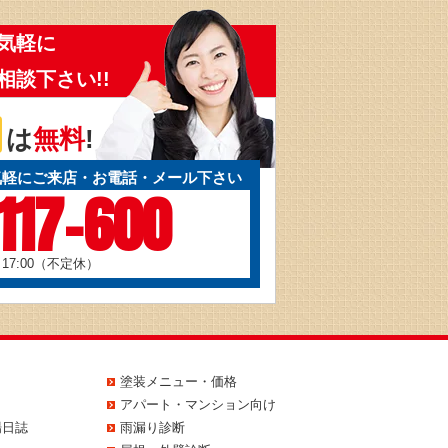
気軽に
相談下さい!!
は
無料
!
気軽にご来店・お電話・メール下さい
117-600
～17:00（不定休）
塗装メニュー・価格
アパート・マンション向け
場日誌
雨漏り診断