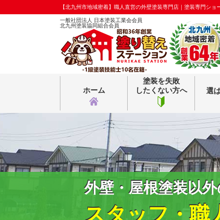
【北九州市地域密着】職人直営の外壁塗装専門店｜塗装専門ショ
一般社団法人 日本塗装工業会会員
北九州塗装協同組合会員
塗装を失敗
ホーム
したくない方へ
選
外壁・屋根塗装以外
スタッフ・職