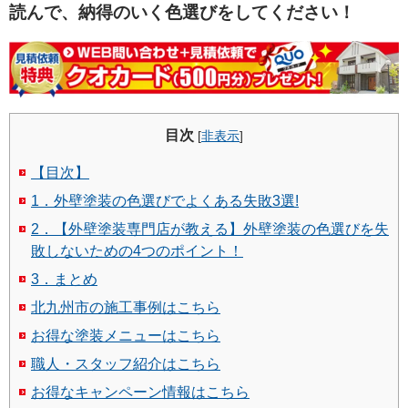
読んで、納得のいく色選びをしてください！
目次
[
非表示
]
【目次】
1．外壁塗装の色選びでよくある失敗3選!
2．【外壁塗装専門店が教える】外壁塗装の色選びを失
敗しないための4つのポイント！
3．まとめ
北九州市の施工事例はこちら
お得な塗装メニューはこちら
職人・スタッフ紹介はこちら
お得なキャンペーン情報はこちら