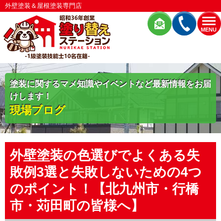
外壁塗装＆屋根塗装専門店
MENU
塗装に関するマメ知識やイベントなど最新情報をお届
けします！
現場ブログ
外壁塗装の色選びでよくある失
敗例3選と失敗しないための4つ
のポイント！【北九州市・行橋
市・苅田町の皆様へ】