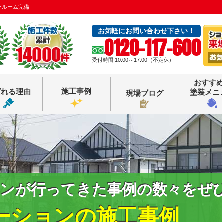
ールーム完備
お気軽にお問い合わせ下さい！
0120-117-600
受付時間 10:00～17:00（不定休）
おすす
施工事例
ばれる理由
塗装メニ
現場ブログ
ンが行ってきた事例の数々をぜ
ーションの施工事例