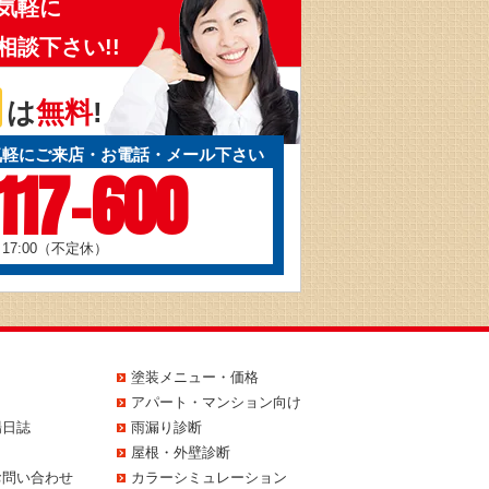
気軽に
相談下さい!!
は
無料
!
気軽にご来店・お電話・メール下さい
117-600
～17:00（不定休）
塗装メニュー・価格
アパート・マンション向け
場日誌
雨漏り診断
屋根・外壁診断
お問い合わせ
カラーシミュレーション