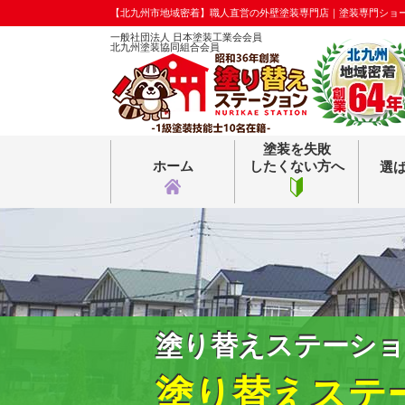
【北九州市地域密着】職人直営の外壁塗装専門店｜塗装専門ショ
一般社団法人 日本塗装工業会会員
北九州塗装協同組合会員
塗装を失敗
ホーム
したくない方へ
選
塗り替えステーショ
塗り替えステ