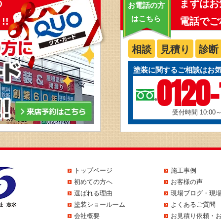
の
まずはお
お電話の方
はこちら
!!
電話でご
相談
見積り
診断
塗装に関するご相談はお
0120-
受付時間 10:00
トップページ
施工事例
初めての方へ
お客様の声
選ばれる理由
現場ブログ・現
塗装ショールーム
よくあるご質問
会社概要
お見積り依頼・