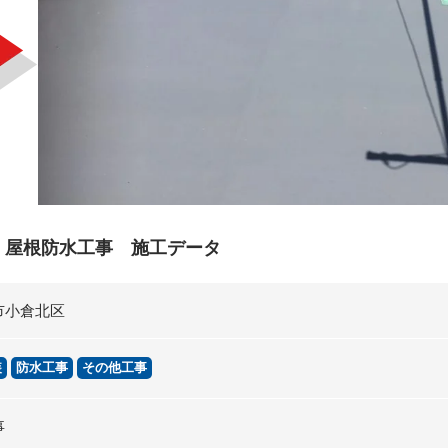
 屋根防水工事 施工データ
市小倉北区
装
防水工事
その他工事
事