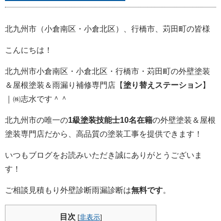
北九州市（小倉南区・小倉北区）、行橋市、苅田町の皆様
こんにちは！
北九州市小倉南区・小倉北区・行橋市・苅田町の外壁塗装
＆屋根塗装＆雨漏り補修専門店【
塗り替えステーション
】
｜㈱志水です＾＾
北九州市の唯一の
1級塗装技能士10名在籍
の外壁塗装＆屋根
塗装専門店だから、高品質の塗装工事を提供できます！
いつもブログをお読みいただき誠にありがとうございま
す！
ご相談
見積もり
外壁診断
雨漏診断
は
無料です
。
目次
[
非表示
]