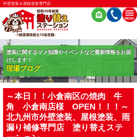
外壁塗装＆屋根塗装専門店
MENU
塗装に関するマメ知識やイベントなど最新情報をお届
けします！
現場ブログ
～本日！！小倉南区の焼肉 牛
角 小倉南店様 OPEN！！！～
北九州市外壁塗装、屋根塗装、雨
漏り補修専門店 塗り替えステ