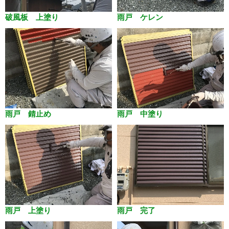
破風板 上塗り
雨戸 ケレン
雨戸 錆止め
雨戸 中塗り
雨戸 上塗り
雨戸 完了