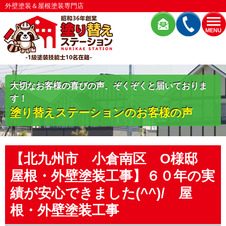
外壁塗装＆屋根塗装専門店
MENU
大切なお客様の喜びの声、ぞくぞくと届いておりま
す！
塗り替えステーションのお客様の声
【北九州市 小倉南区 O様邸
屋根・外壁塗装工事】６０年の実
績が安心できました(^^)/ 屋
根・外壁塗装工事