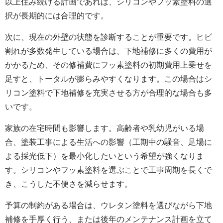
以上住み続ける計画であれば、シリコンやフッ素塗料の選
択が長期的には合理的です。
次に、現在の外壁の状態を診断することが重要です。ヒビ
割れが多数発生している場合は、下地補修に多くの費用が
かかるため、その修補費にフッ素塗料の初期費用上乗せを
足すと、トータルが膨らみやすくなります。この場合はシ
リコン塗料で下地補修を充実させる方が合理的な場合も多
いです。
家族の在宅時間も影響します。高齢者や乳幼児がいる場
合、塗装工事による生活への影響（工期中の騒音、足場に
よる採光低下）を最小化したいという希望が強くなりま
す。シリコンやフッ素塗料を選ぶことで工事周期を長くで
き、こうした不便さを減らせます。
予算の制約がある場合は、ウレタン塗料を選びながら下地
補修を手厚く行う、または後年のメンテナンス計画を立て