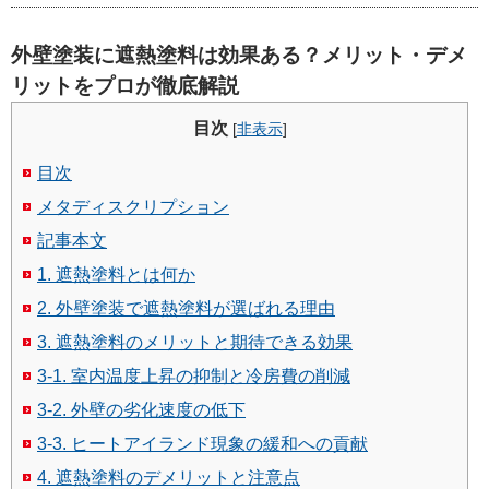
外壁塗装に遮熱塗料は効果ある？メリット・デメ
リットをプロが徹底解説
目次
[
非表示
]
目次
メタディスクリプション
記事本文
1. 遮熱塗料とは何か
2. 外壁塗装で遮熱塗料が選ばれる理由
3. 遮熱塗料のメリットと期待できる効果
3-1. 室内温度上昇の抑制と冷房費の削減
3-2. 外壁の劣化速度の低下
3-3. ヒートアイランド現象の緩和への貢献
4. 遮熱塗料のデメリットと注意点