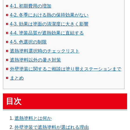
4-1. 初期費用の増加
4-2. 冬季における熱の保持効果がない
4-3. 効果は塗面の清潔度に大きく影響
4-4. 塗装品質が遮熱効果に直結する
4-5. 色選択の制限
遮熱塗料選択時のチェックリスト
遮熱塗料以外の暑さ対策
外壁塗装に関するご相談は塗り替えステーションまで
まとめ
目次
遮熱塗料とは何か
外壁塗装で遮熱塗料が選ばれる理由