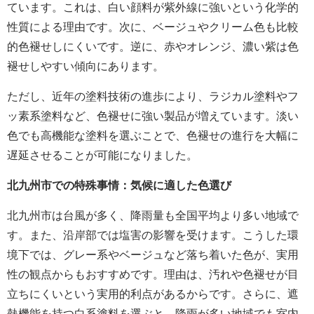
ています。これは、白い顔料が紫外線に強いという化学的
性質による理由です。次に、ベージュやクリーム色も比較
的色褪せしにくいです。逆に、赤やオレンジ、濃い紫は色
褪せしやすい傾向にあります。
ただし、近年の塗料技術の進歩により、ラジカル塗料やフ
ッ素系塗料など、色褪せに強い製品が増えています。淡い
色でも高機能な塗料を選ぶことで、色褪せの進行を大幅に
遅延させることが可能になりました。
北九州市での特殊事情：気候に適した色選び
北九州市は台風が多く、降雨量も全国平均より多い地域で
す。また、沿岸部では塩害の影響を受けます。こうした環
境下では、グレー系やベージュなど落ち着いた色が、実用
性の観点からもおすすめです。理由は、汚れや色褪せが目
立ちにくいという実用的利点があるからです。さらに、遮
熱機能を持つ白系塗料を選ぶと、降雨が多い地域でも室内