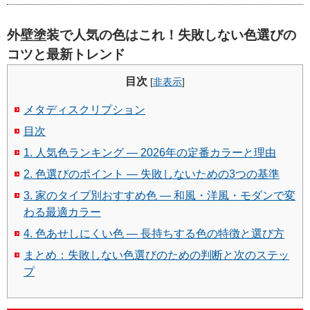
外壁塗装で人気の色はこれ！失敗しない色選びの
コツと最新トレンド
目次
[
非表示
]
メタディスクリプション
目次
1. 人気色ランキング — 2026年の定番カラーと理由
2. 色選びのポイント — 失敗しないための3つの基準
3. 家のタイプ別おすすめ色 — 和風・洋風・モダンで変
わる最適カラー
4. 色あせしにくい色 — 長持ちする色の特徴と選び方
まとめ：失敗しない色選びのための判断と次のステッ
プ