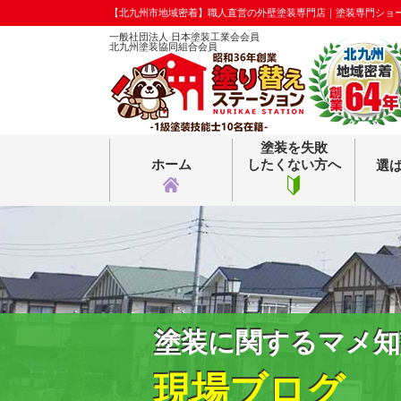
【北九州市地域密着】職人直営の外壁塗装専門店｜塗装専門ショ
一般社団法人 日本塗装工業会会員
北九州塗装協同組合会員
塗装を失敗
ホーム
したくない方へ
選
塗装に関するマメ知
現場ブログ