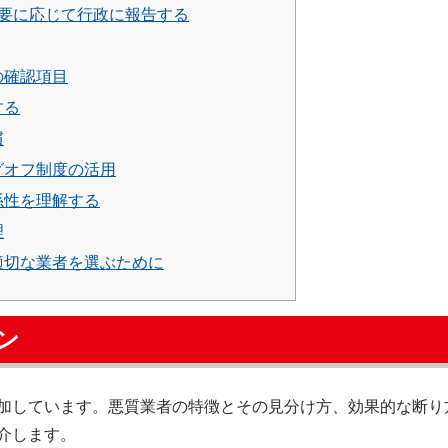
要に応じて行政に報告する
の確認項目
する
慣
グオフ制度の活用
係性を理解する
理
適切な業者を選ぶために
ン
加しています。悪質業者の特徴とその見分け方、効果的な断り
介します。