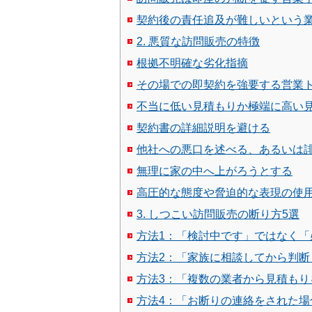
契約後の責任追及が難しいという
2. 悪質な訪問販売の特徴
根拠不明確な劣化指摘
その場での即契約を強要する営業
不当に低い見積もりか極端に高い
契約書の詳細説明を避ける
他社への悪口を述べる、あるいは
無理に家の中へ上がろうとする
高圧的な態度や脅迫的な表現の使
3. しつこい訪問販売の断り方5選
方法1：「検討中です」ではなく
方法2：「家族に相談してから判断
方法3：「複数の業者から見積も
方法4：「お断りの連絡をされた