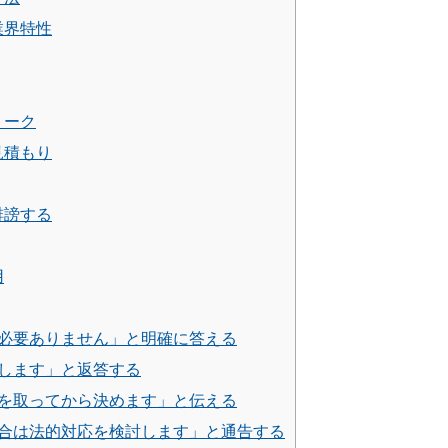
業界特性
トーク
見積もり
誹謗する
用
「必要ありません」と明確に答える
します」と返答する
りを取ってから決めます」と伝える
場合は法的対応を検討します」と通告する