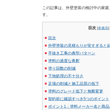
この記事は、外壁塗装の検討中の家庭
す。
目次
[
非表示
]
目次
外壁塗装の見積もりが安すぎると
手抜き工事の典型パターン
塗料の過度な希釈
塗り回数の削減
下地処理の不十分さ
足場の削減と施工品質の低下
塗料のグレード低下と無断変更
契約前に確認すべき5つのポイント
ポイント1：塗料メーカー名と商品