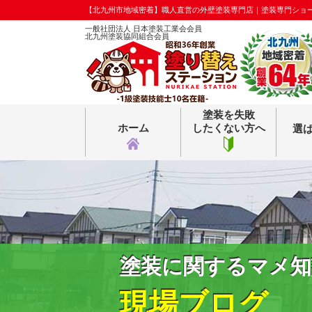
【北九州市地域密着】職人直営の外壁塗装専門店｜塗装専門ショ
一般社団法人 日本塗装工業会会員
北九州塗装協同組合会員
塗装を失敗
ホーム
したくない方へ
選
塗装に関するマメ知
現場ブログ