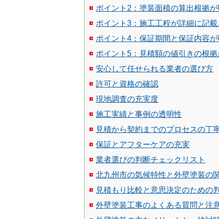
ポイント2：塗装面積の算出根拠が
ポイント3：施工工程が詳細に記載
ポイント4：保証期間と保証内容が
ポイント5：見積額の値引きの根拠
安心して任せられる業者の選び方
許可と資格の確認
現地調査の充実度
施工実績と事例の透明性
見積から契約までのプロセスの丁
保証とアフターケアの充実
業者選びの判断チェックリスト
北九州市の気候特性と外壁塗装の
見積もり比較と意思決定のための
外壁塗装工事のよくある質問と注