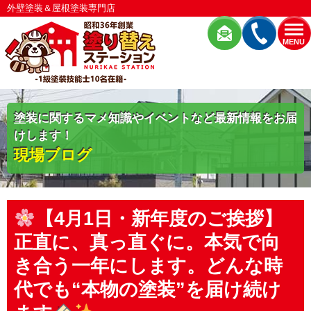
外壁塗装＆屋根塗装専門店
MENU
塗装に関するマメ知識やイベントなど最新情報をお届
けします！
現場ブログ
【4月1日・新年度のご挨拶】
正直に、真っ直ぐに。本気で向
き合う一年にします。どんな時
代でも“本物の塗装”を届け続け